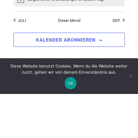
Hinweis
JULI
Dieser Monat
SEP.
KALENDER ABONNIEREN
Diese Website benutzt Cookies. Wenn du die Website weiter
nutzt, gehen wir von deinem Einverständnis aus.
OK
Stadt- und Kreisbibliothek Wanzleben
Raßbachplatz 1
39164 Stadt Wanzleben - Börde
Telefon: 039209 3055
Email: info@bibliothek-wzl.de