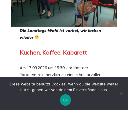
Die Landtags-Wahl ist vorbei, wir lachen
wieder
Kuchen, Kaffee, Kabarett
Am 17.09.2026 um 15:30 Uhr lädt der
Fördervetrein herzlich zu einem humorvollen
Kabarettabend mit
Marion Bach und Heike
Diese Website benutzt Cookies. Wenn du die Website weiter
Ronniger
ein. Sie präsentieren ein
nutzt, gehen wir von deinem Einverständnis aus.
scharfzüngiges Programm voller Witz und
OK
Satire. Erleben Sie erstklassige Unterhaltung
und einen pointierten Blick auf die Kuriositäten
des Alltags.
(nur noch begrenzte Kapazitäten)