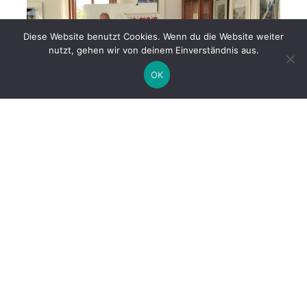
Diese Website benutzt Cookies. Wenn du die Website weiter
nutzt, gehen wir von deinem Einverständnis aus.
OK
Der Schachzirkel der Stadt- und Kreisbibliothek
Wanzleben unter der Leitung von
Dr. Karl-Heinz Rudolph