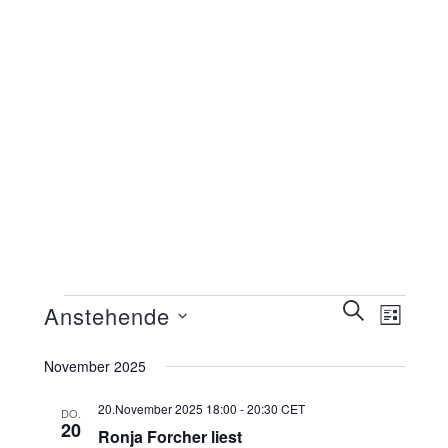
Veranstaltungen
Veranstaltunge
SUCHE
Anstehende
Veransta
LISTE
Suche
Ansichte
Datum
wählen.
und
November 2025
Navigati
Ansichten,
20.November 2025 18:00
-
20:30
CET
DO.
Navigation
20
Ronja Forcher liest