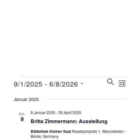
Veranstaltungen
Veranstaltunge
SUCHE
9/1/2025
 - 
6/8/2026
Veransta
LISTE
Suche
Ansichte
Datum
wählen.
und
Januar 2025
Navigati
Ansichten,
9.Januar 2025
-
30.April 2025
DO.
Navigation
9
Britta Zimmermann: Ausstellung
Bibliothek Kleiner Saal
Rassbachplatz 1, Wanzlebebn -
Börde, Germany