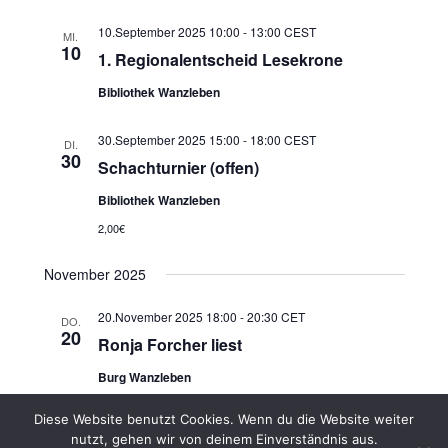
10.September 2025 10:00
-
13:00
CEST
MI.
10
1. Regionalentscheid Lesekrone
Bibliothek Wanzleben
30.September 2025 15:00
-
18:00
CEST
DI.
30
Schachturnier (offen)
Bibliothek Wanzleben
2,00€
November 2025
20.November 2025 18:00
-
20:30
CET
DO.
20
Ronja Forcher liest
Burg Wanzleben
23,00€
Diese Website benutzt Cookies. Wenn du die Website weiter
nutzt, gehen wir von deinem Einverständnis aus.