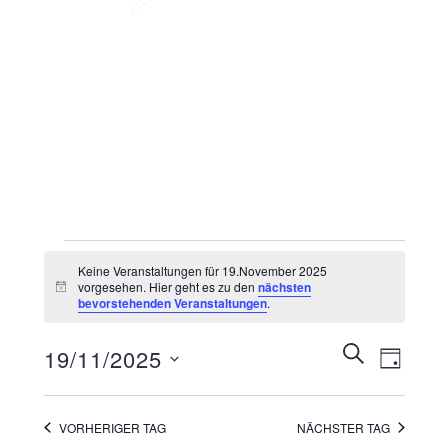
Veranstaltungen
Keine Veranstaltungen für 19.November 2025
for
vorgesehen. Hier geht es zu den
nächsten
Hinweis
bevorstehenden Veranstaltungen
.
19.November
2025
Veranstaltunge
SUCHE
19/11/2025
Veransta
TAG
Suche
Ansichte
Datum
wählen.
und
Navigati
VORHERIGER TAG
NÄCHSTER TAG
Ansichten,