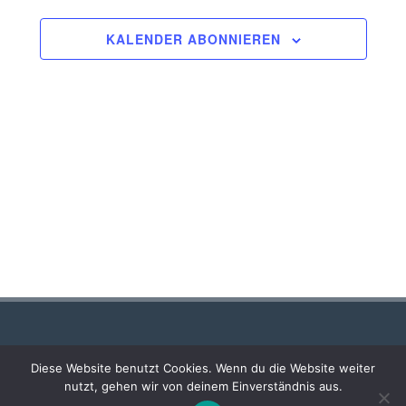
Navigation
KALENDER ABONNIEREN
Stadt- und Kreisbibliothek Wanzleben
Diese Website benutzt Cookies. Wenn du die Website weiter
Raßbachplatz 1
nutzt, gehen wir von deinem Einverständnis aus.
39164 Stadt Wanzleben - Börde