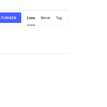
Veranstaltung
LTUNGEN
Liste
Monat
Tag
Ansichten-
Navigation