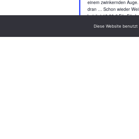
einem zwinkernden Auge. E
dran … Schon wieder Weihn
beträgt 10,00 € Für Förder
Voranmeldung wird gebe
Diese Website benutzt 
10,00€
VORHERIGE
VERANSTALTUNGEN