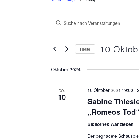
Veranstaltungen
Veranstaltungen
Bitte
Schlüsselwort
Suche
eingeben.
Suche
und
nach
Veranstaltungen
Ansichten,
Schlüsselwort.
10.Oktob
Heute
Navigation
Datum
wählen.
Oktober 2024
10.Oktober 2024 19:00
-
DO.
10
Sabine Thiesl
„Romeos Tod
Bibliothek Wanzleben
Der begnadete Schauspieler