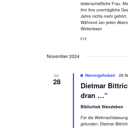
leidenschaftliche Frau. 
ihm ihre unerträgliche Ge
Jahre nichts mehr gehört, o
Während Jan jeden Abend 
Weiterlesen
€12
November 2024
Hervorgehoben
28.N
DO.
28
Dietmar Bittri
dran …“
Bibliothek Wanzleben
Für die Weihnachtslesung
gefunden. Dietmar Bittri