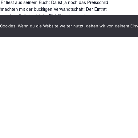
r liest aus seinem Buch: Da ist ja noch das Preisschild
achten mit der buckligen Verwandtschaft: Der Eintritt
vereinsmitglieder ist der Eintritt kostenlos. Um
ten.
Cookies. Wenn du die Website weiter nutzt, gehen wir von deinem Einv