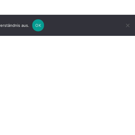
erständnis aus.
OK
NÄCHSTE
VERANSTALTUNGEN
KALENDER ABONNIEREN