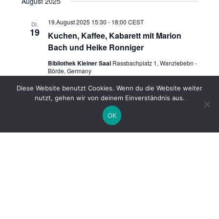
August 2025
19.August 2025 15:30
-
18:00
CEST
DI.
19
Kuchen, Kaffee, Kabarett mit Marion
Bach und Heike Ronniger
Bibliothek Kleiner Saal
Rassbachplatz 1, Wanzlebebn -
Börde, Germany
15€
Diese Website benutzt Cookies. Wenn du die Website weiter
nutzt, gehen wir von deinem Einverständnis aus.
September 2025
OK
4.September 2025 18:00
-
20:00
CEST
DO.
4
Mitgliederversammlung des
Fördervereins
Bibliothek Kleiner Saal
Rassbachplatz 1, Wanzlebebn -
Börde, Germany
10.September 2025 10:00
-
13:00
CEST
MI.
10
1. Regionalentscheid Lesekrone