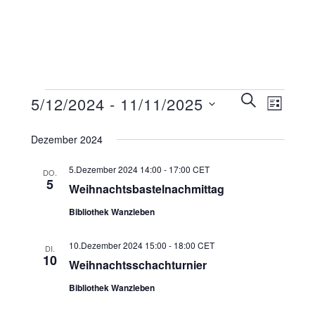
Veranstaltungen
Veranstaltunge
SUCHE
5/12/2024
 - 
11/11/2025
Veransta
LISTE
Suche
Ansichte
Datum
wählen.
und
Dezember 2024
Navigati
Ansichten,
5.Dezember 2024 14:00
-
17:00
CET
DO.
Navigation
5
Weihnachtsbastelnachmittag
Bibliothek Wanzleben
10.Dezember 2024 15:00
-
18:00
CET
DI.
10
Weihnachtsschachturnier
Bibliothek Wanzleben